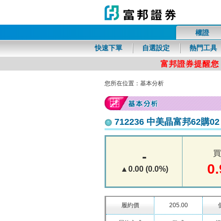
權證
富邦證券
快速下單
自選設定
熱門工具
您所在位置：基本分析
712236 中美晶富邦62購0
-
買
0.
▲0.00 (0.0%)
履約價
205.00