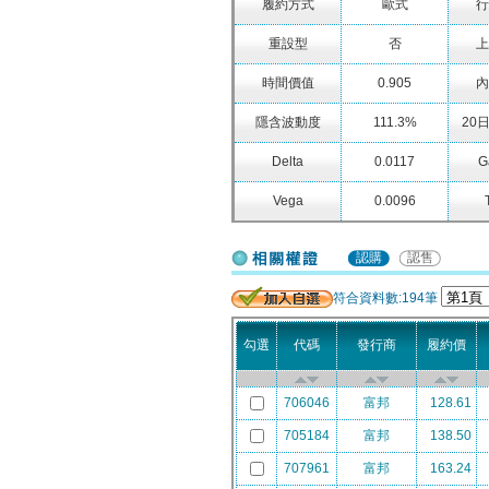
履約方式
歐式
行
重設型
否
上
時間價值
0.905
內
隱含波動度
111.3%
20
Delta
0.0117
G
Vega
0.0096
相關權證
認購
認售