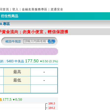
回首頁
｜
登入
｜
金融友善服務專區
｜
資通安全
衍生性商品
A 專區
權證/牛熊證
177.50
的：5483 中美晶
▼0.50 (0.3%)
最高
-
最低
-