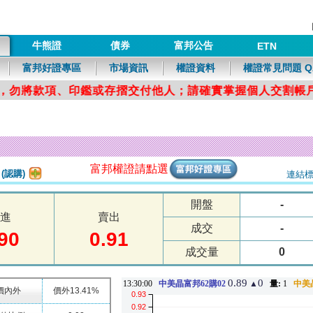
牛熊證
債券
富邦公告
ETN
富邦好證專區
市場資訊
權證資料
權證常見問題 Q
富邦權證請點選
2
(認購)
連結標
開盤
-
進
賣出
成交
-
90
0.91
成交量
0
價內外
價外13.41%