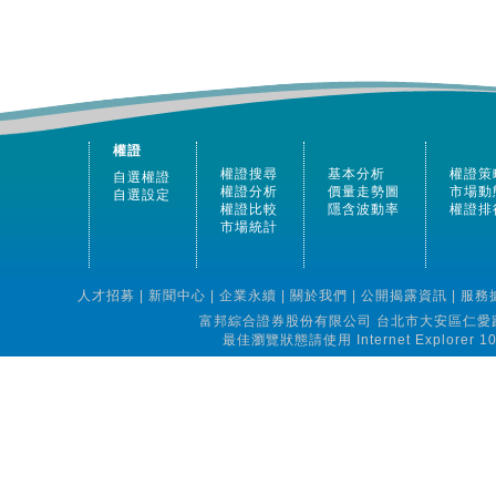
權證
權證搜尋
基本分析
權證策
自選權證
權證分析
價量走勢圖
市場動
自選設定
權證比較
隱含波動率
權證排
市場統計
人才招募
|
新聞中心
|
企業永續
|
關於我們
|
公開揭露資訊
|
服務
富邦綜合證券股份有限公司 台北市大安區仁愛路四段1
最佳瀏覽狀態請使用 Internet Explorer 1