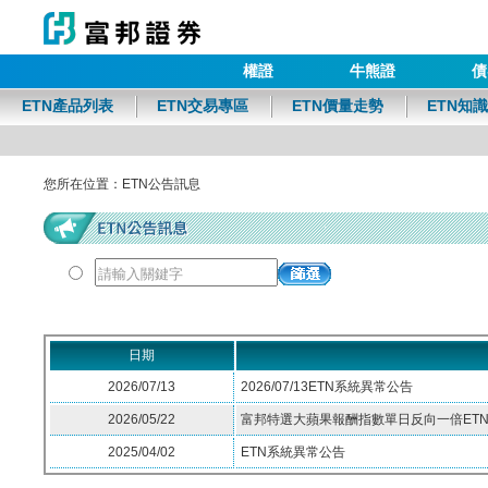
權證
牛熊證
債
富邦證券
ETN產品列表
ETN交易專區
ETN價量走勢
ETN知
您所在位置：ETN公告訊息
請輸入關鍵字
日期
2026/07/13
2026/07/13ETN系統異常公告
2026/05/22
富邦特選大蘋果報酬指數單日反向一倍ETN(02
2025/04/02
ETN系統異常公告