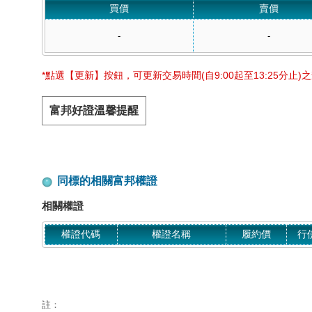
買價
賣價
-
-
*點選【更新】按鈕，可更新交易時間(自9:00起至13:25分止)
富邦好證溫馨提醒
同標的相關富邦權證
相關權證
權證代碼
權證名稱
履約價
行
註：