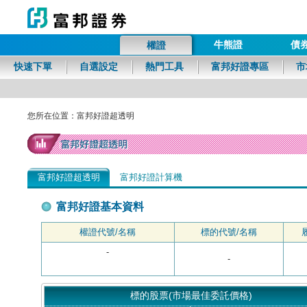
牛熊證
債
權證
富邦證券
快速下單
自選設定
熱門工具
富邦好證專區
市
您所在位置：富邦好證超透明
富邦好證超透明
富邦好證計算機
富邦好證基本資料
權證代號/名稱
標的代號/名稱
-
-
標的股票(市場最佳委託價格)