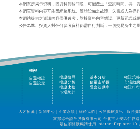
本網頁所揭示資料，因資料傳輸問題，可能產生「查詢時間」與「
本網頁資料內容可能因網路系統、硬體設備之故障、失靈或人為操
本網站提供之資訊內容僅供參考，對於資料內容錯誤、更新延誤或
公告為準。投資人對任何參考資料仍需自行判斷，一切交易所生之
權證
權證搜尋
基本分析
權證策
自選權證
權證分析
價量走勢圖
市場動
自選設定
權證比較
隱含波動率
權證排
市場統計
人才招募
|
新聞中心
|
企業永續
|
關於我們
|
公開揭露資訊
|
服務據
富邦綜合證券股份有限公司 台北市大安區仁愛路四段16
最佳瀏覽狀態請使用 Internet Explorer 10 