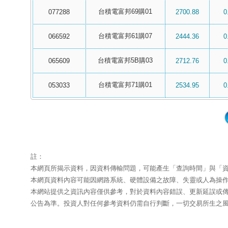
台積電富邦69購01
077288
2700.88
0
台積電富邦61購07
066592
2444.36
0
台積電富邦5B購03
065609
2712.76
0
台積電富邦71購01
053033
2534.95
0
註：
本網頁所揭示資料，因資料傳輸問題，可能產生「查詢時間」與「
本網頁資料內容可能因網路系統、硬體設備之故障、失靈或人為操
本網站提供之資訊內容僅供參考，對於資料內容錯誤、更新延誤或
公告為準。投資人對任何參考資料仍需自行判斷，一切交易所生之