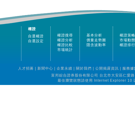
權證
權證搜尋
基本分析
權證策
自選權證
權證分析
價量走勢圖
市場動
自選設定
權證比較
隱含波動率
權證排
市場統計
人才招募
|
新聞中心
|
企業永續
|
關於我們
|
公開揭露資訊
|
服務據
富邦綜合證券股份有限公司 台北市大安區仁愛路四段16
最佳瀏覽狀態請使用 Internet Explorer 10 