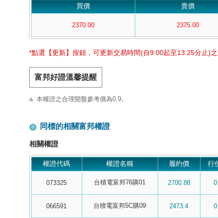
買價
賣價
2370.00
2375.00
*點選【更新】按鈕，可更新交易時間(自9:00起至13:25分止)
富邦好證溫馨提醒
a. 本權證之合理開盤參考價為0.9。
同標的相關富邦權證
相關權證
權證代碼
權證名稱
履約價
行
台積電富邦76購01
073325
2700.88
0
台積電富邦5C購09
066591
2473.4
0