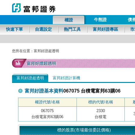
牛熊證
債
權證
富邦證券
快速下單
自選設定
熱門工具
富邦好證專區
市
您所在位置：富邦好證超透明
富邦好證超透明
富邦好證計算機
067075 台積電富邦63購06
富邦好證基本資料
權證代號/名稱
標的代號/名稱
067075
2330
台積電富邦63購06
台積電
標的股票(市場最佳委託價格)