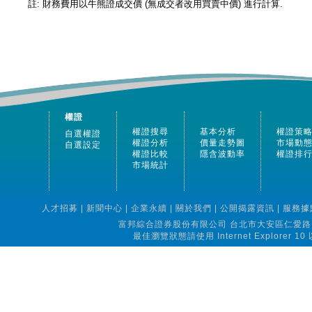
權證
權證搜尋
基本分析
權證策
自選權證
權證分析
價量走勢圖
市場動
自選設定
權證比較
隱含波動率
權證排
市場統計
人才招募
|
新聞中心
|
企業永續
|
關於我們
|
公開揭露資訊
|
服務據
富邦綜合證券股份有限公司 台北市大安區仁愛路四段16
最佳瀏覽狀態請使用 Internet Explorer 10 