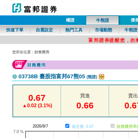
權證
債
牛熊證
富邦證券
快速下單
自選設定
熱門工具
市場動態
牛熊證
您所在位置：財務費用
03738B 臺股指富邦67熊05
(熊證)
0.67
買進
賣出
0.66
0.6
▲0.02 (3.1%)